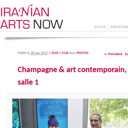
ACCUEIL
Menu principal
ALLER AU CONTENU P
ALLER AU CONTENU 
EXPOSITION
Publié le
28 juin 2012
à
3216 × 2136
dans
PHOTOS
Navigation des
← Précédent
S
images
Champagne & art contemporain,
salle 1